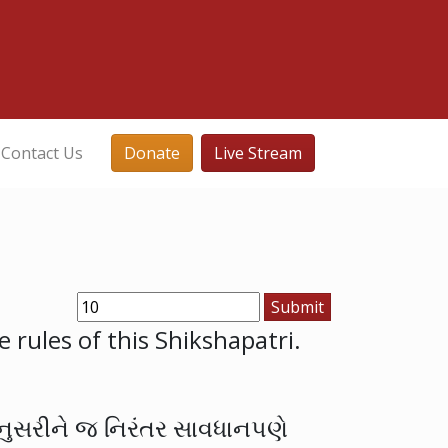
Contact Us
Donate
Live Stream
e rules of this Shikshapatri.
 અનુસરીને જ નિરંતર સાવધાનપણે