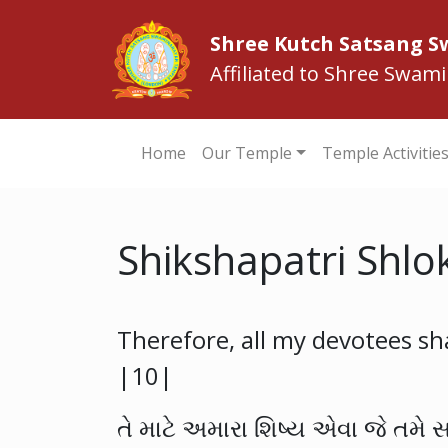
Shree Kutch Satsang 
Affiliated to Shree Swam
Home
Our Temple
Temple Activitie
Shikshapatri Shlo
Therefore, all my devotees sha
|10|
તે માટે અમારા શિષ્ય એવા જે તમે 